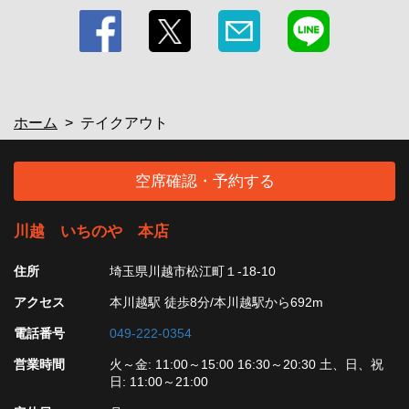
テイクアウト | 川越 いちのや 本店
埼玉県川越市松江町１-18-10
https://kawagoeichinoya.owst.jp/takeouts
お店情報をコピー
ホーム
テイクアウト
空席確認・予約する
閉じる
川越 いちのや 本店
住所
埼玉県川越市松江町１-18-10
アクセス
本川越駅 徒歩8分/本川越駅から692m
電話番号
049-222-0354
営業時間
火～金: 11:00～15:00 16:30～20:30 土、日、祝
日: 11:00～21:00